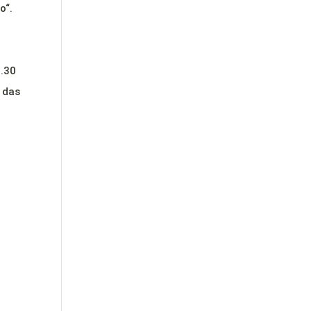
o“.
0.30
 das