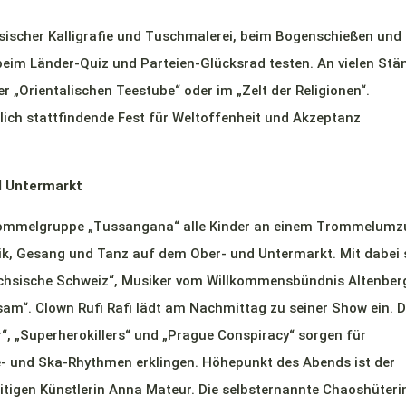
sischer Kalligrafie und Tuschmalerei, beim Bogenschießen und
eim Länder-Quiz und Parteien-Glücksrad testen. An vielen Stä
er „Orientalischen Teestube“ oder im „Zelt der Religionen“.
rlich stattfindende Fest für Weltoffenheit und Akzeptanz
d Untermarkt
 Trommelgruppe „Tussangana“ alle Kinder an einem Trommelumz
ik, Gesang und Tanz auf dem Ober- und Untermarkt. Mit dabei 
hsische Schweiz“, Musiker vom Willkommensbündnis Altenber
sam“. Clown Rufi Rafi lädt am Nachmittag zu seiner Show ein. D
, „Superherokillers“ und „Prague Conspiracy“ sorgen für
e- und Ska-Rhythmen erklingen. Höhepunkt des Abends ist der
itigen Künstlerin Anna Mateur. Die selbsternannte Chaoshüteri