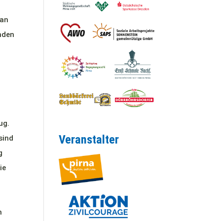
 an
nden
ug.
Veranstalter
sind
g
ie
n